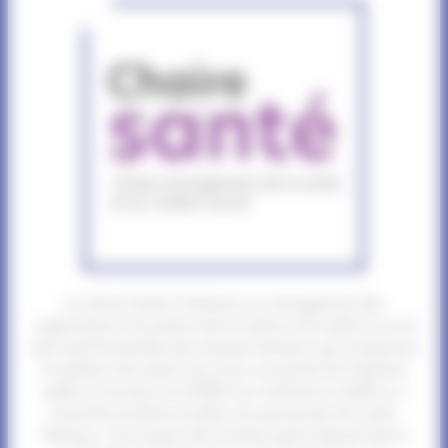
La chaire Santé s’intéresse au management des
organisations du secteur de la santé et du médico-social
ainsi qu’à l’ensemble des réseaux d’acteurs qui composent
le système de santé. Sont ainsi concernés les hôpitaux
publics et privés, les EHPAD, les institutions, tutelles ou
branches professionnelles, les personnels de santé
libéraux… Les travaux de la chaire qu’ils relèvent de la