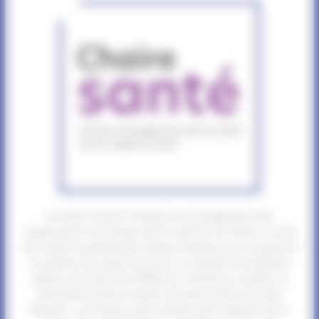
La chaire Santé s’intéresse au management des
organisations du secteur de la santé et du médico-social
ainsi qu’à l’ensemble des réseaux d’acteurs qui composent
le système de santé. Sont ainsi concernés les hôpitaux
publics et privés, les EHPAD, les institutions, tutelles ou
branches professionnelles, les personnels de santé
libéraux… Les travaux de la chaire qu’ils relèvent de la