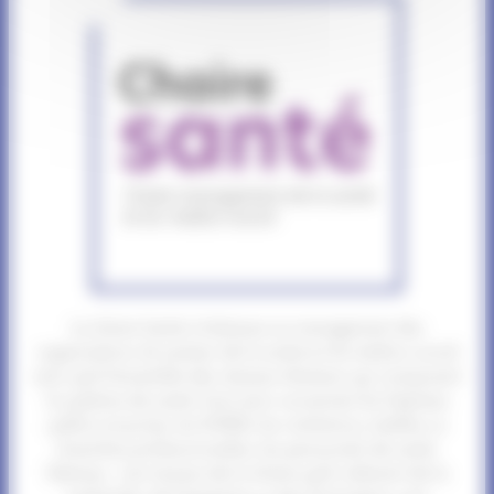
La chaire Santé s’intéresse au management des
organisations du secteur de la santé et du médico-social
ainsi qu’à l’ensemble des réseaux d’acteurs qui composent
le système de santé. Sont ainsi concernés les hôpitaux
publics et privés, les EHPAD, les institutions, tutelles ou
branches professionnelles, les personnels de santé
libéraux… Les travaux de la chaire qu’ils relèvent de la