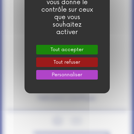
vous donne le
Partenaires
contrôle sur ceux
que vous
Présentation
souhaitez
activer
Équipe
Tout accepter
Rapports
Tout refuser
Contact
Personnaliser
Services
Publications scientifiques