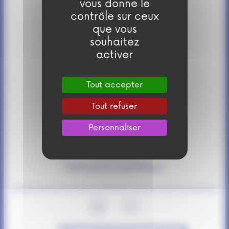
vous donne le
Partenaires
contrôle sur ceux
que vous
Présentation
souhaitez
activer
Équipe
Tout accepter
Rapports
Tout refuser
Contact
Personnaliser
Services
Publications scientifiques