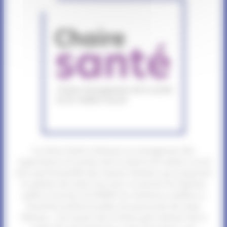
La chaire Santé s’intéresse au management des
organisations du secteur de la santé et du médico-social
ainsi qu’à l’ensemble des réseaux d’acteurs qui composent
le système de santé. Sont ainsi concernés les hôpitaux
publics et privés, les EHPAD, les institutions, tutelles ou
branches professionnelles, les personnels de santé
libéraux… Les travaux de la chaire qu’ils relèvent de la